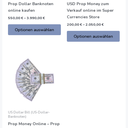
Produktseite
Prod
Prop Dollar Banknoten
USD Prop Money zum
gewählt
gew
online kaufen
Verkauf online im Super
werden
wer
Currencies Store
550,00
€
–
3.990,00
€
200,00
€
–
2.050,00
€
Optionen auswählen
Optionen auswählen
Preisspanne:
Dieses
200,00
Produkt
€
bis
hat
2.050,00
mehrere
€
Varianten.
Die
Optionen
können
auf
US Dollar Bill (US-Dollar-
der
Banknoten)
Produktseite
Prop Money Online – Prop