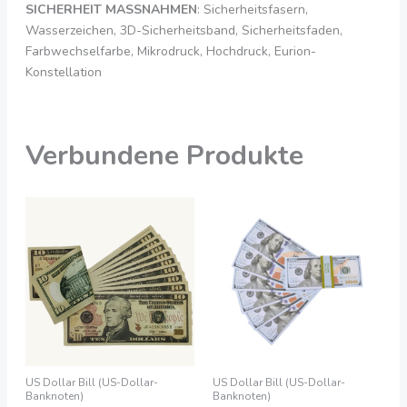
SICHERHEIT
MASSNAHMEN
: Sicherheitsfasern,
Wasserzeichen, 3D-Sicherheitsband, Sicherheitsfaden,
Farbwechselfarbe, Mikrodruck, Hochdruck, Eurion-
Konstellation
Verbundene Produkte
Preisspanne:
Preisspanne:
Dieses
Dies
550,00
200,00
Produkt
Prod
€
€
bis
bis
hat
hat
3.990,00
2.050,00
mehrere
meh
€
€
Varianten.
Vari
Die
Die
Optionen
Opti
können
kön
auf
auf
US Dollar Bill (US-Dollar-
US Dollar Bill (US-Dollar-
der
der
Banknoten)
Banknoten)