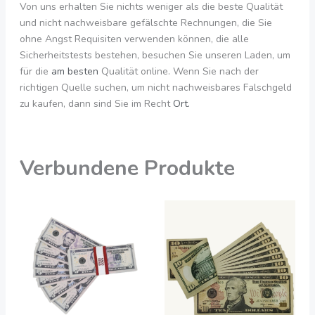
Von uns erhalten Sie nichts weniger als die beste Qualität
und nicht nachweisbare gefälschte Rechnungen, die Sie
ohne Angst Requisiten verwenden können, die alle
Sicherheitstests bestehen, besuchen Sie unseren Laden, um
für die
am besten
Qualität online. Wenn Sie nach der
richtigen Quelle suchen, um nicht nachweisbares Falschgeld
zu kaufen, dann sind Sie im Recht
Ort.
Verbundene Produkte
Preisspanne:
Preisspanne:
Dieses
Dies
200,00
550,00
Produkt
Prod
€
€
bis
bis
hat
hat
2.050,00
3.990,00
mehrere
meh
€
€
Varianten.
Vari
Die
Die
Optionen
Opti