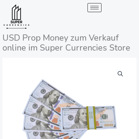
Überspringen
zum
Inhalt
USD Prop Money zum Verkauf
online im Super Currencies Store
USD
Preisspanne:
Prop
200,00
Geld
zum
€
Verkauf
bis
Online
bei
2.050,00
Super
Currencies
€
Store