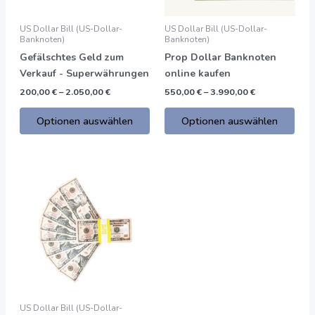
können
kön
auf
auf
US Dollar Bill (US-Dollar-
US Dollar Bill (US-Dollar-
der
der
Banknoten)
Banknoten)
Produktseite
Prod
Gefälschtes Geld zum
Prop Dollar Banknoten
gewählt
gew
Verkauf - Superwährungen
online kaufen
werden
wer
200,00
€
–
2.050,00
€
550,00
€
–
3.990,00
€
Optionen auswählen
Optionen auswählen
Preisspanne:
Dieses
200,00
Produkt
€
bis
hat
2.050,00
mehrere
€
Varianten.
Die
Optionen
können
auf
US Dollar Bill (US-Dollar-