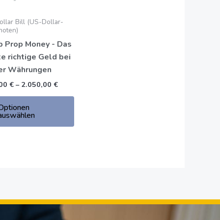
en
Optionen
können
llar Bill (US-Dollar-
auf
noten)
der
p Prop Money - Das
seite
Produktseite
e richtige Geld bei
t
gewählt
er Währungen
werden
,00
€
–
2.050,00
€
Optionen
auswählen