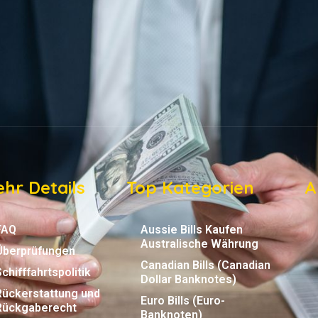
hr Details
Top Kategorien
A
FAQ
Aussie Bills Kaufen
Australische Währung
Überprüfungen
Canadian Bills (Canadian
Schifffahrtspolitik
Dollar Banknotes)
Rückerstattung und
Euro Bills (Euro-
Rückgaberecht
Banknoten)