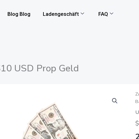
Blog Blog
Ladengeschäft
FAQ
10 USD Prop Geld
$
Z
B
U
P
U
G
$