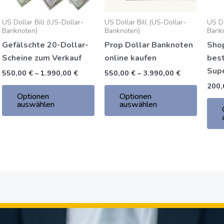
Optionen
Option
können
können
US Dollar Bill (US-Dollar-
US Dollar Bill (US-Dollar-
US Do
auf
auf
Banknoten)
Banknoten)
Bank
der
der
Gefälschte 20-Dollar-
Prop Dollar Banknoten
Sho
Produktseite
Produkt
Scheine zum Verkauf
online kaufen
best
gewählt
gewähl
Sup
550,00
€
–
1.990,00
€
550,00
€
–
3.990,00
€
werden
werden
200
Optionen
Optionen
auswählen
auswählen