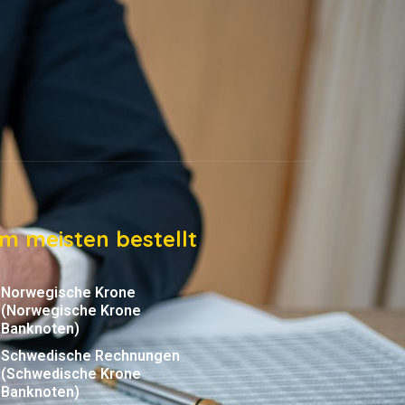
m meisten bestellt
Norwegische Krone
(Norwegische Krone
Banknoten)
Schwedische Rechnungen
(Schwedische Krone
Banknoten)