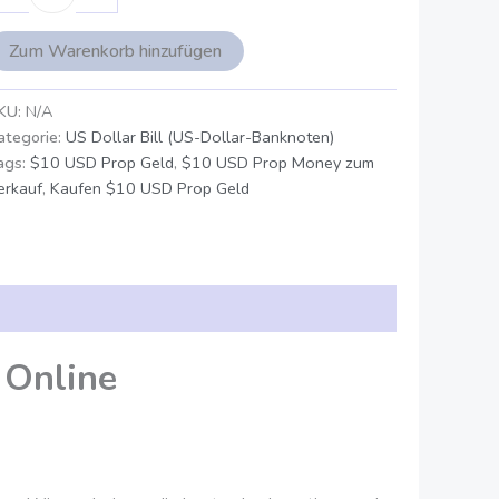
Zum Warenkorb hinzufügen
KU:
N/A
ategorie:
US Dollar Bill (US-Dollar-Banknoten)
ags:
$10 USD Prop Geld
,
$10 USD Prop Money zum
erkauf
,
Kaufen $10 USD Prop Geld
 Online