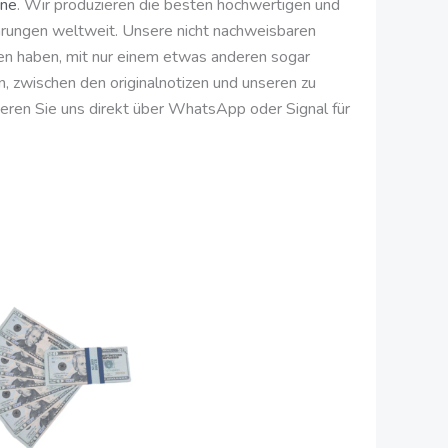
ine
. Wir produzieren die besten hochwertigen und
rungen weltweit. Unsere nicht nachweisbaren
zen haben, mit nur einem etwas anderen sogar
in, zwischen den originalnotizen und unseren zu
eren Sie uns direkt über WhatsApp oder Signal für
:
Preisspanne:
Dieses
200,00
t
Produkt
€
bis
hat
2.050,00
e
mehrere
€
n.
Varianten.
Die