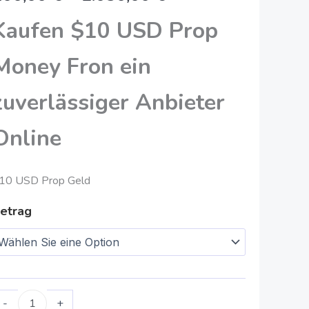
2.050,00
Kaufen $10 USD Prop
€
Money Fron ein
zuverlässiger Anbieter
Online
10 USD Prop Geld
etrag
-
+