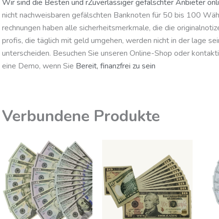
Wir sind die Besten und
r
Zuverlässiger gefälschter Anbieter onl
nicht nachweisbaren gefälschten Banknoten für 50 bis 100 Wäh
rechnungen haben alle sicherheitsmerkmale, die die originalnoti
profis, die täglich mit geld umgehen, werden nicht in der lage se
unterscheiden. Besuchen Sie unseren Online-Shop oder kontakti
eine Demo, wenn Sie
Bereit, finanzfrei zu sein
Verbundene Produkte
Preisspanne:
Preisspanne
Dieses
Dieses
550,00
550,00
Produkt
Produk
€
€
bis
bis
hat
hat
1.990,00
3.990,00
mehrere
mehrer
€
€
Varianten.
Variante
Die
Die