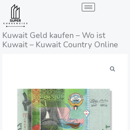
Überspringen
zum
Inhalt
Kuwait Geld kaufen – Wo ist
Kuwait – Kuwait Country Online
Kuwait
Preisspanne:
Geld
200,00
kaufen
-
€
Wo
bis
ist
Kuwait
1.900,00
-
Kuwait
€
Country