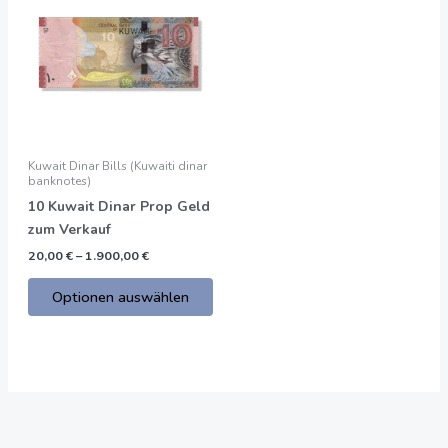
€
bis
hat
1.900,00
mehrere
€
Varianten.
Die
Optionen
können
auf
Kuwait Dinar Bills (Kuwaiti dinar
der
banknotes)
Produktseite
10 Kuwait Dinar Prop Geld
gewählt
zum Verkauf
werden
20,00
€
–
1.900,00
€
Optionen auswählen