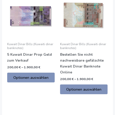
Produkt
Prod
€
€
bis
bis
hat
hat
1.900,00
1.900,00
mehrere
meh
€
€
Varianten.
Vari
Die
Die
Optionen
Opti
können
kön
auf
auf
Kuwait Dinar Bills (Kuwaiti dinar
Kuwait Dinar Bills (Kuwaiti dinar
der
der
banknotes)
banknotes)
Produktseite
Prod
5 Kuwait Dinar Prop Geld
Bestellen Sie nicht
gewählt
gew
zum Verkauf
nachweisbare gefälschte
werden
wer
Kuwait Dinar Banknote
200,00
€
–
1.900,00
€
Online
Optionen auswählen
200,00
€
–
1.900,00
€
Optionen auswählen
Preisspanne:
Dieses
20,00
Produkt