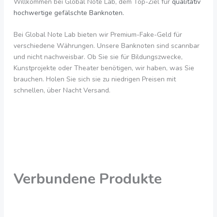
Willkommen bei Global Note Lab, dem Top-Ziel für
qualitativ
hochwertige gefälschte Banknoten.
Bei Global Note Lab bieten wir Premium-Fake-Geld für
verschiedene Währungen. Unsere Banknoten sind scannbar
und nicht nachweisbar. Ob Sie sie für Bildungszwecke,
Kunstprojekte oder Theater benötigen, wir haben, was Sie
brauchen. Holen Sie sich sie zu niedrigen Preisen mit
schnellen, über Nacht Versand.
Verbundene Produkte
Preisspanne:
Preisspanne:
Dieses
Dies
200,00
200,00