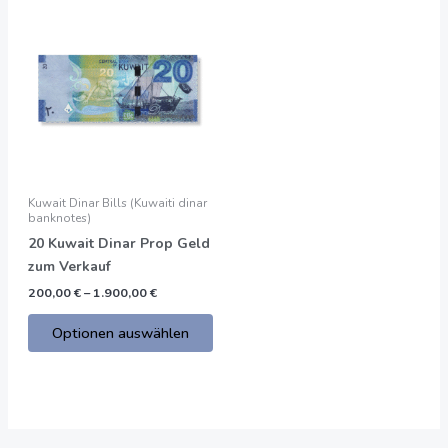
Preisspanne:
Dieses
200,00
Produkt
€
bis
hat
1.900,00
mehrere
€
Varianten.
Die
Optionen
können
auf
Kuwait Dinar Bills (Kuwaiti dinar
der
banknotes)
Produktseite
20 Kuwait Dinar Prop Geld
gewählt
zum Verkauf
werden
200,00
€
–
1.900,00
€
Optionen auswählen