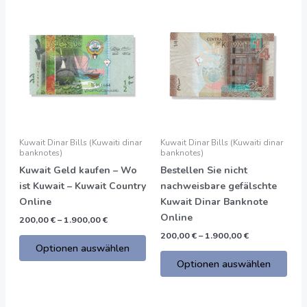
Preisspanne:
Preisspanne:
Dieses
Dies
200,00
200,00
Produkt
Prod
€
€
bis
bis
hat
hat
1.900,00
1.900,00
mehrere
meh
€
€
Varianten.
Vari
Die
Die
Optionen
Opti
können
kön
auf
auf
Kuwait Dinar Bills (Kuwaiti dinar
Kuwait Dinar Bills (Kuwaiti dinar
der
der
banknotes)
banknotes)
Produktseite
Prod
Kuwait Geld kaufen – Wo
Bestellen Sie nicht
gewählt
gew
ist Kuwait – Kuwait Country
nachweisbare gefälschte
werden
wer
Online
Kuwait Dinar Banknote
Online
200,00
€
–
1.900,00
€
200,00
€
–
1.900,00
€
Optionen auswählen
Optionen auswählen