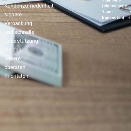
Yuan Bills
Kundenzufriedenheit,
(chinesische
Yuan-
sichere
Banknoten)
Verpackung
und schnelle
Unterstützung
bleiben
unsere
obersten
Prioritäten.