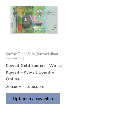
Produkt
€
bis
hat
1.900,00
mehrere
€
Varianten.
Die
Optionen
können
auf
Kuwait Dinar Bills (Kuwaiti dinar
der
banknotes)
Produktseite
Kuwait Geld kaufen – Wo ist
gewählt
Kuwait – Kuwait Country
werden
Online
200,00
€
–
1.900,00
€
Optionen auswählen