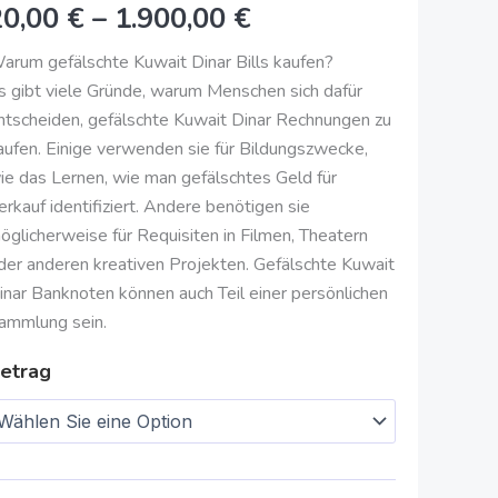
20,00
€
–
1.900,00
€
erkauf
1.900,00
enge
arum gefälschte Kuwait Dinar Bills kaufen?
€
s gibt viele Gründe, warum Menschen sich dafür
ntscheiden, gefälschte Kuwait Dinar Rechnungen zu
aufen. Einige verwenden sie für Bildungszwecke,
ie das Lernen, wie man gefälschtes Geld für
erkauf identifiziert. Andere benötigen sie
öglicherweise für Requisiten in Filmen, Theatern
der anderen kreativen Projekten. Gefälschte Kuwait
inar Banknoten können auch Teil einer persönlichen
ammlung sein.
etrag