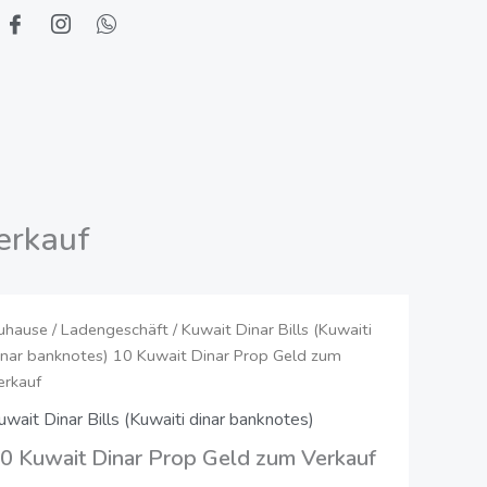
erkauf
0
uhause
/
Ladengeschäft
/
Kuwait Dinar Bills (Kuwaiti
Preisspanne:
inar banknotes)
10 Kuwait Dinar Prop Geld zum
uwait
20,00
erkauf
inar
rop
uwait Dinar Bills (Kuwaiti dinar banknotes)
€
eld
0 Kuwait Dinar Prop Geld zum Verkauf
bis
um