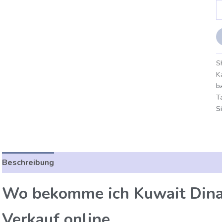
S
K
b
T
S
Beschreibung
Zusätzliche Angaben
Bewertungen (0)
Wo bekomme ich Kuwait Din
Verkauf online