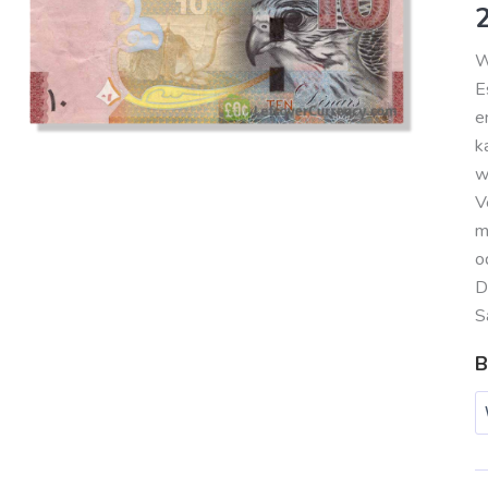
V
M
W
E
e
k
w
V
m
o
D
S
B