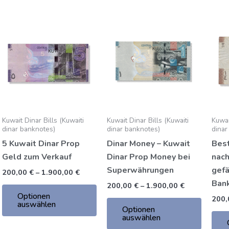
Preisspanne:
Preisspanne
Dieses
Dieses
200,00
200,00
Produkt
Produk
€
€
bis
bis
hat
hat
1.900,00
1.900,00
mehrere
mehrer
€
€
Varianten.
Variante
Die
Die
Optionen
Option
können
können
Kuwait Dinar Bills (Kuwaiti
Kuwait Dinar Bills (Kuwaiti
Kuwai
auf
auf
dinar banknotes)
dinar banknotes)
dinar
der
der
5 Kuwait Dinar Prop
Dinar Money – Kuwait
Best
Produktseite
Produkt
Geld zum Verkauf
Dinar Prop Money bei
nac
gewählt
gewähl
Superwährungen
gefä
200,00
€
–
1.900,00
€
werden
werden
Ban
200,00
€
–
1.900,00
€
Optionen
200
auswählen
Optionen
auswählen