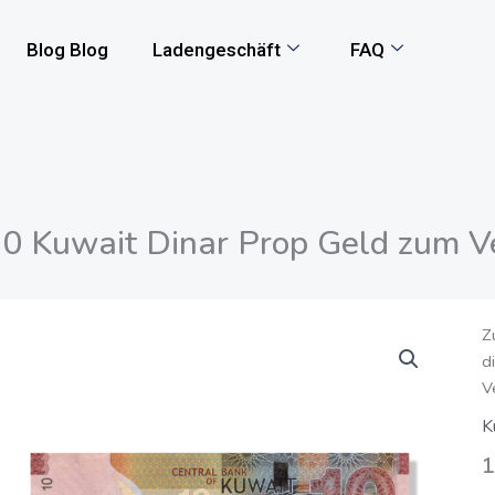
Blog Blog
Ladengeschäft
FAQ
0 Kuwait Dinar Prop Geld zum V
1
Z
d
K
V
D
P
K
G
1
z