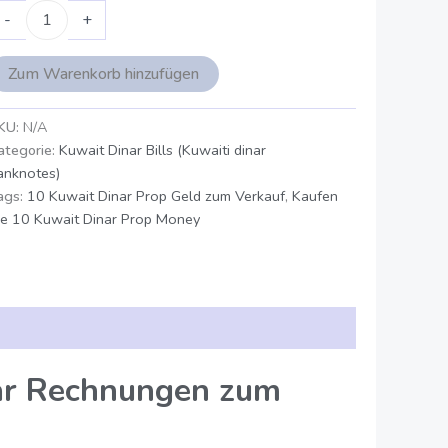
-
+
Zum Warenkorb hinzufügen
KU:
N/A
ategorie:
Kuwait Dinar Bills (Kuwaiti dinar
anknotes)
ags:
10 Kuwait Dinar Prop Geld zum Verkauf
,
Kaufen
ie 10 Kuwait Dinar Prop Money
ar Rechnungen zum