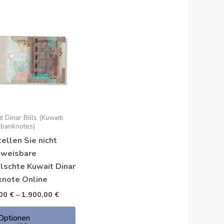
:
Preisspanne:
Dieses
200,00
t
Produkt
€
bis
hat
1.900,00
e
mehrere
€
n.
Varianten.
Die
en
Optionen
können
t Dinar Bills (Kuwaiti
auf
 banknotes)
der
ellen Sie nicht
seite
Produktseite
hweisbare
t
gewählt
lschte Kuwait Dinar
werden
knote Online
,00
€
–
1.900,00
€
Optionen