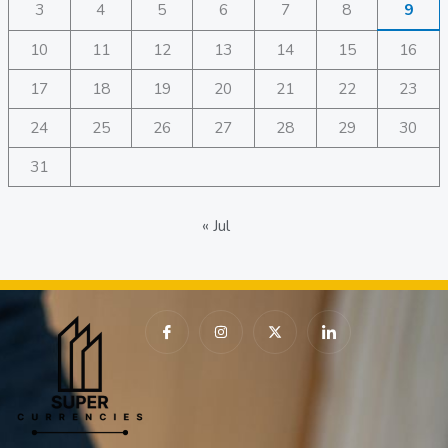
3
4
5
6
7
8
9
10
11
12
13
14
15
16
17
18
19
20
21
22
23
24
25
26
27
28
29
30
31
« Jul
I
I
X
I
c
n
-
c
o
s
t
o
n
t
w
n
-
a
i
-
f
g
t
l
a
r
t
i
c
a
e
n
e
m
r
k
b
e