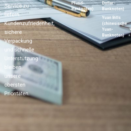
Pfund-
Dollar-
Service zu
Banknoten)
Banknoten)
liefern.
Yuan Bills
Kundenzufriedenheit,
(chinesische
Yuan-
sichere
Banknoten)
Verpackung
und schnelle
Unterstützung
bleiben
unsere
obersten
Prioritäten.