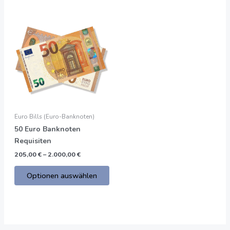
Preisspanne:
Dieses
205,00
Produkt
€
bis
hat
2.000,00
mehrere
€
Varianten.
Die
Optionen
können
auf
Euro Bills (Euro-Banknoten)
der
50 Euro Banknoten
Produktseite
Requisiten
gewählt
205,00
€
–
2.000,00
€
werden
Optionen auswählen