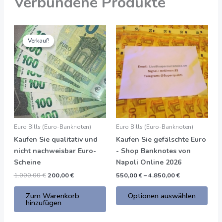
Verbundene Produkte
Ursprünglicher
Der
Preisspanne:
Dies
Preis
aktuelle
550,00
Verkauf!
Verkauf!
Prod
war:
Preis
€
1.000,00
ist:
bis
hat
€.
200,00
4.850,00
meh
€.
€
Vari
Die
Opti
kön
auf
Euro Bills (Euro-Banknoten)
Euro Bills (Euro-Banknoten)
der
Kaufen Sie qualitativ und
Kaufen Sie gefälschte Euro
Prod
nicht nachweisbar Euro-
- Shop Banknotes von
gew
Scheine
Napoli Online 2026
wer
1.000,00
€
200,00
€
550,00
€
–
4.850,00
€
Zum Warenkorb
Optionen auswählen
hinzufügen