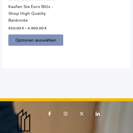
der
Kaufen Sie Euro Bills -
Produktseite
Shop High Quality
gewählt
Banknote
werden
550,00
€
–
4.900,00
€
Optionen auswählen
I
I
X
I
c
n
-
c
o
s
t
o
n
t
w
n
-
a
i
-
f
g
t
l