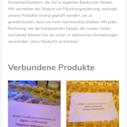
Sicherheitsfunktion, die Sie in legitimen Banknoten finden.
Wir verstehen die Skepsis um Fälschungswährung, weshalb
unsere Produkte streng geprüft werden, um zu
gewährleisten, dass sie nicht nachweisbar bleiben. Mit jeder
Rechnung, die die komplizierten Details der realen Noten
nachahmt, können Sie sie sicher in zahlreichen Einstellungen
verwenden, ohne Verdacht zu erhöhen.
Verbundene Produkte
Preisspanne:
Preisspanne:
Dieses
Dies
550,00
550,00
Produkt
Prod
€
€
bis
bis
hat
hat
4.900,00
4.850,00
mehrere
meh
€
€
Varianten.
Vari
Die
Die
Optionen
Opti