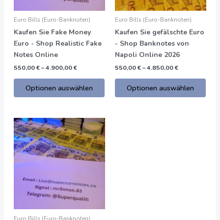
können
kön
auf
auf
Euro Bills (Euro-Banknoten)
Euro Bills (Euro-Banknoten)
der
der
Kaufen Sie Fake Money
Kaufen Sie gefälschte Euro
Produktseite
Prod
Euro - Shop Realistic Fake
- Shop Banknotes von
gewählt
gew
Notes Online
Napoli Online 2026
werden
wer
550,00
€
–
4.900,00
€
550,00
€
–
4.850,00
€
Optionen auswählen
Optionen auswählen
Preisspanne:
Dieses
550,00
Produkt
€
bis
hat
4.900,00
mehrere
€
Varianten.
Die
Optionen
können
auf
Euro Bills (Euro-Banknoten)