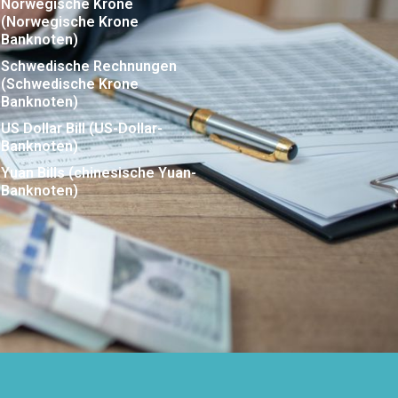
Norwegische Krone
(Norwegische Krone
Banknoten)
Schwedische Rechnungen
(Schwedische Krone
Banknoten)
US Dollar Bill (US-Dollar-
Banknoten)
Yuan Bills (chinesische Yuan-
Banknoten)