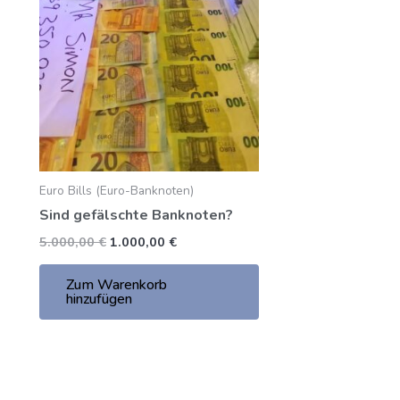
5.000,00
ist:
€.
1.000,00
€.
Euro Bills (Euro-Banknoten)
Sind gefälschte Banknoten?
5.000,00
€
1.000,00
€
Zum Warenkorb
hinzufügen