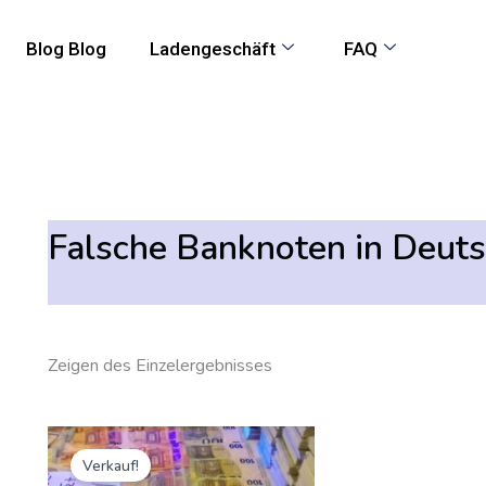
Blog Blog
Ladengeschäft
FAQ
Falsche Banknoten in Deut
Zeigen des Einzelergebnisses
Ursprünglicher
Der
Preis
aktuelle
Verkauf!
war:
Preis