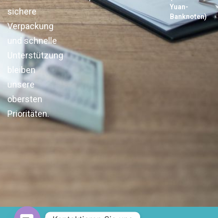
Yuan-
sichere
Banknoten)
Verpackung
und schnelle
Unterstützung
bleiben
unsere
obersten
Prioritäten.