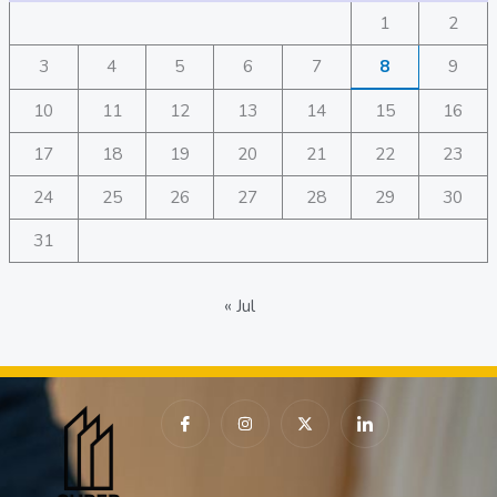
1
2
3
4
5
6
7
8
9
10
11
12
13
14
15
16
17
18
19
20
21
22
23
24
25
26
27
28
29
30
31
« Jul
I
I
X
I
c
n
-
c
o
s
t
o
n
t
w
n
-
a
i
-
f
g
t
l