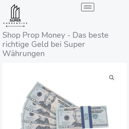
Überspringen
zum
Inhalt
Shop Prop Money - Das beste
richtige Geld bei Super
Währungen
Shop
Preisspanne:
Prop
200,00
Money
-
€
Das
bis
beste
Prop
2.050,00
Money
bei
€