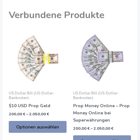
Verbundene Produkte
Preisspanne:
Preisspanne:
Dieses
Dies
200,00
200,00
Produkt
Prod
€
€
bis
bis
hat
hat
2.050,00
2.050,00
mehrere
meh
€
€
Varianten.
Vari
Die
Die
Optionen
Opti
können
kön
auf
auf
US Dollar Bill (US-Dollar-
US Dollar Bill (US-Dollar-
der
der
Banknoten)
Banknoten)
Produktseite
Prod
$10 USD Prop Geld
Prop Money Online – Prop
gewählt
gew
Money Online bei
200,00
€
–
2.050,00
€
werden
wer
Superwährungen
Optionen auswählen
200,00
€
–
2.050,00
€