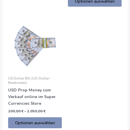
Optionen auswählen
Preisspanne:
Dieses
200,00
Produkt
€
bis
hat
2.050,00
mehrere
€
Varianten.
Die
Optionen
können
auf
US Dollar Bill (US-Dollar-
der
Banknoten)
Produktseite
USD Prop Money zum
gewählt
Verkauf online im Super
werden
Currencies Store
200,00
€
–
2.050,00
€
Optionen auswählen