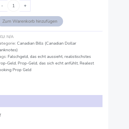
-
+
Zum Warenkorb hinzufügen
KU:
N/A
ategorie:
Canadian Bills (Canadian Dollar
anknotes)
ags:
Falschgeld, das echt aussieht
,
realistischstes
rop-Geld
,
Prop-Geld, das sich echt anfühlt
,
Realest
ooking Prop Geld
f