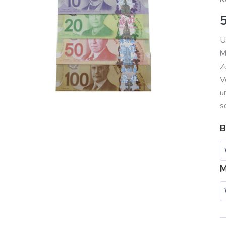
M
U
M
Z
V
u
s
B
M