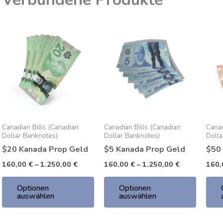
Preisklasse:
Preisklasse:
Dieses
Dieses
160,00
160,00
Produkt
Produk
€
€
bis
bis
hat
hat
1.250,00
1.250,00
mehrere
mehrer
€
€
Varianten.
Variante
Die
Die
Optionen
Option
können
können
Canadian Bills (Canadian
Canadian Bills (Canadian
Canad
auf
auf
Dollar Banknotes)
Dollar Banknotes)
Dolla
der
der
$20 Kanada Prop Geld
$5 Kanada Prop Geld
$50
Produktseite
Produkt
160,00
€
–
1.250,00
€
160,00
€
–
1.250,00
€
160
gewählt
gewähl
werden
werden
Optionen
Optionen
auswählen
auswählen