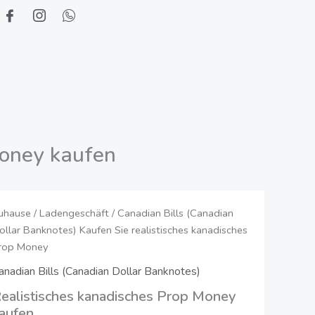
Money kaufen
aufen
uhause
/
Ladengeschäft
/
Canadian Bills (Canadian
Preisspanne:
ollar Banknotes)
Kaufen Sie realistisches kanadisches
ie
550,00
rop Money
ealistische
anadische
anadian Bills (Canadian Dollar Banknotes)
€
rop
ealistisches kanadisches Prop Money
bis
oney
aufen