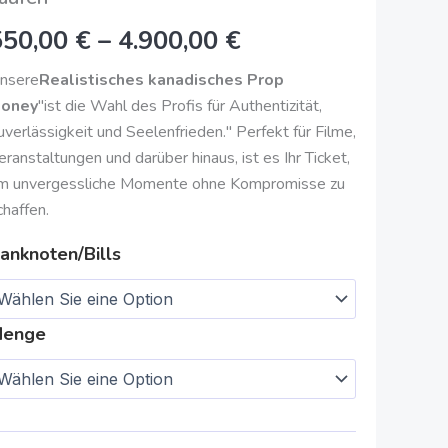
enge
4.900,00
550,00
€
–
4.900,00
€
€
nsere
Realistisches kanadisches Prop
oney
"ist die Wahl des Profis für Authentizität,
uverlässigkeit und Seelenfrieden." Perfekt für Filme,
eranstaltungen und darüber hinaus, ist es Ihr Ticket,
m unvergessliche Momente ohne Kompromisse zu
chaffen.
anknoten/Bills
enge