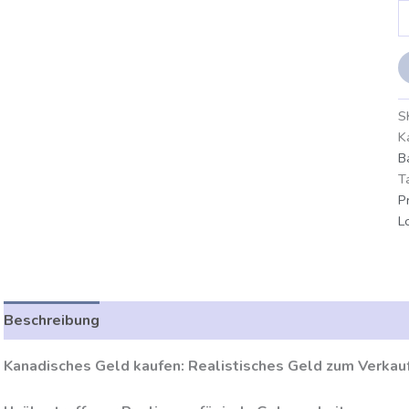
S
K
B
T
P
L
Beschreibung
Zusätzliche Angaben
Bewertungen (0)
Kanadisches Geld kaufen: Realistisches Geld zum Verkau