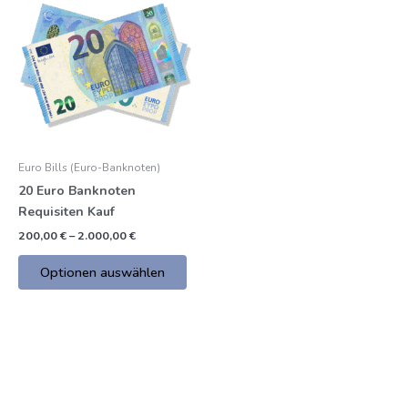
Produkt
€
bis
hat
2.000,00
mehrere
€
Varianten.
Die
Optionen
können
auf
Euro Bills (Euro-Banknoten)
der
20 Euro Banknoten
Produktseite
Requisiten Kauf
gewählt
werden
200,00
€
–
2.000,00
€
Optionen auswählen