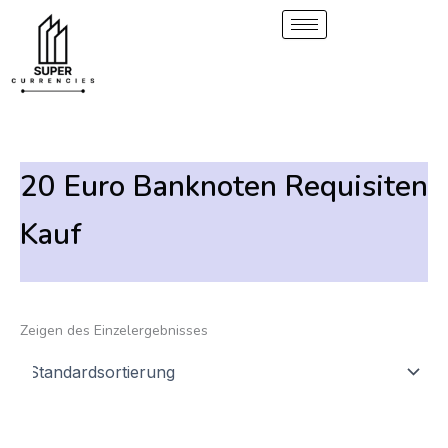
S
1
2
1
5
8
6
6
6
6
Überspringen
E
E
0
E
E
E
E
E
E
zum
u
r
r
E
r
r
r
r
r
r
Inhalt
c
z
z
r
z
z
z
z
z
z
h
e
e
z
e
e
e
e
e
e
e
u
u
e
u
u
u
u
u
u
g
g
u
g
g
g
g
g
g
n
n
g
n
n
n
n
n
n
20 Euro Banknoten Requisiten
i
i
n
i
i
i
i
i
i
s
s
i
s
s
s
s
s
s
Kauf
s
s
s
s
s
s
s
s
e
s
e
e
e
e
e
e
e
Zeigen des Einzelergebnisses
Preisspanne:
Dieses
200,00