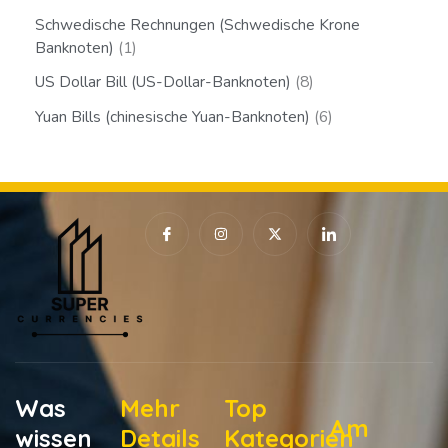
Schwedische Rechnungen (Schwedische Krone
Banknoten)
1
US Dollar Bill (US-Dollar-Banknoten)
8
Yuan Bills (chinesische Yuan-Banknoten)
6
I
I
X
I
c
n
-
c
o
s
t
o
n
t
w
n
-
a
i
-
f
g
t
l
a
r
t
i
c
a
e
n
e
m
r
k
b
e
o
d
o
i
k
n
Was
Mehr
Top
Am
wissen
Details
Kategorien