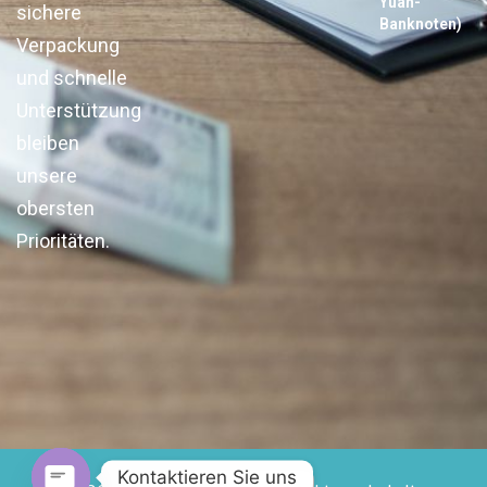
Yuan-
sichere
Banknoten)
Verpackung
und schnelle
Unterstützung
bleiben
unsere
obersten
Prioritäten.
Kontaktieren Sie uns