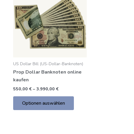
bis
hat
3.990,00
mehrere
€
Varianten.
Die
Optionen
können
auf
der
US Dollar Bill (US-Dollar-Banknoten)
Produktseite
Prop Dollar Banknoten online
gewählt
kaufen
werden
550,00
€
–
3.990,00
€
Optionen auswählen