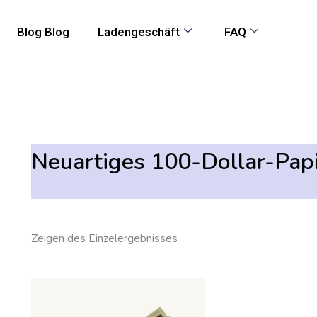
Blog Blog
Ladengeschäft
FAQ
Neuartiges 100-Dollar-Pap
Zeigen des Einzelergebnisses
Preisspanne:
Dieses
550,00
Produkt
€