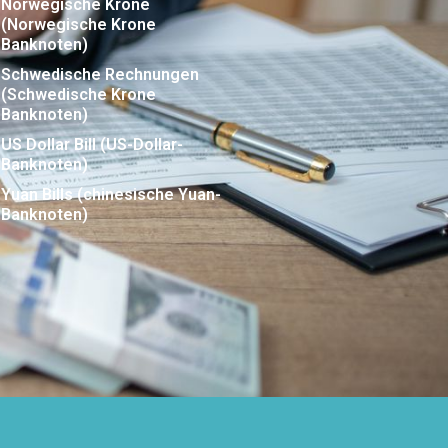
Norwegische Krone
(Norwegische Krone
Banknoten)
Schwedische Rechnungen
(Schwedische Krone
Banknoten)
US Dollar Bill (US-Dollar-
Banknoten)
Yuan Bills (chinesische Yuan-
Banknoten)