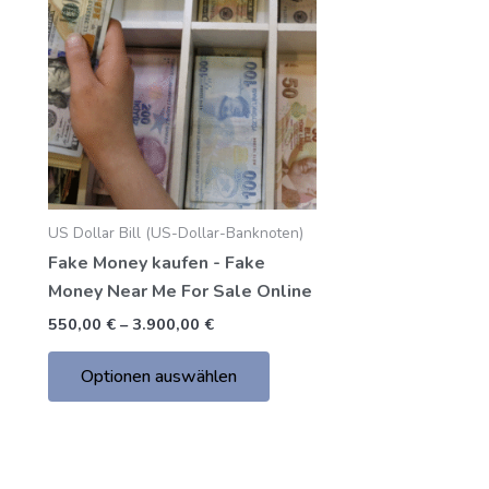
bis
hat
3.900,00
mehrere
€
Varianten.
Die
Optionen
können
auf
der
US Dollar Bill (US-Dollar-Banknoten)
Produktseite
Fake Money kaufen - Fake
gewählt
Money Near Me For Sale Online
werden
550,00
€
–
3.900,00
€
Optionen auswählen