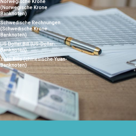
Norwegische Krone
(Norwegische Krone
Banknoten)
Schwedische Rechnungen
(Schwedische Krone
Banknoten)
US Dollar Bill (US-Dollar-
Banknoten)
Yuan Bills (chinesische Yuan-
Banknoten)