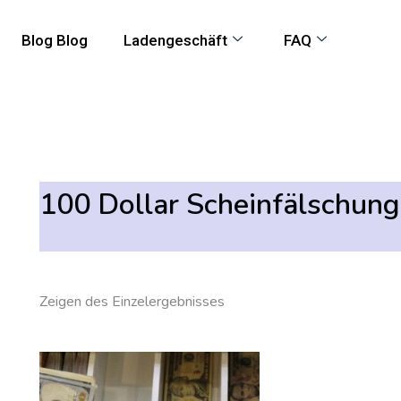
Blog Blog
Ladengeschäft
FAQ
100 Dollar Scheinfälschung
Zeigen des Einzelergebnisses
Preisspanne:
Dieses
550,00
Produkt
€