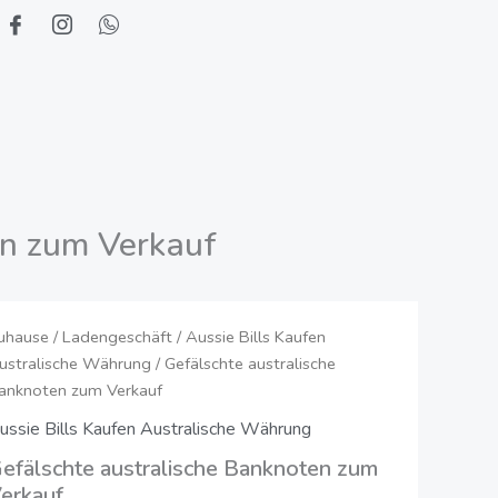
en zum Verkauf
efälschte
uhause
/
Ladengeschäft
/
Aussie Bills Kaufen
Preisklasse:
ustralische Währung
/ Gefälschte australische
ustralische
160,00
anknoten zum Verkauf
anknoten
um
ussie Bills Kaufen Australische Währung
€
erkauf
efälschte australische Banknoten zum
bis
erkauf