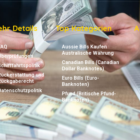
hr Details
Top Kategorien
A
FAQ
Aussie Bills Kaufen
Australische Währung
Überprüfungen
Canadian Bills (Canadian
Schifffahrtspolitik
Dollar Banknotes)
Rückerstattung und
Euro Bills (Euro-
Rückgaberecht
Banknoten)
Datenschutzpolitik
Pfund (Britische Pfund-
Banknoten)