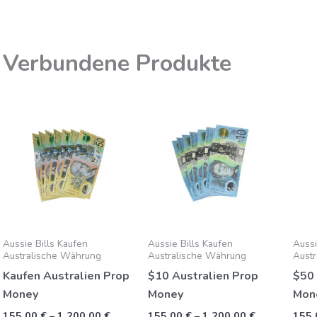
Verbundene Produkte
Preisspanne:
Preisspanne
Dieses
Dieses
155,00
155,00
Produkt
Produk
€
€
bis
bis
hat
hat
1.200,00
1.200,00
mehrere
mehrer
€
€
Varianten.
Variante
Die
Die
Optionen
Option
können
können
Aussie Bills Kaufen
Aussie Bills Kaufen
Aussi
auf
auf
Australische Währung
Australische Währung
Aust
der
der
Kaufen Australien Prop
$10 Australien Prop
$50 
Produktseite
Produkt
Money
Money
Mon
gewählt
gewähl
155,00
€
–
1.200,00
€
155,00
€
–
1.200,00
€
155