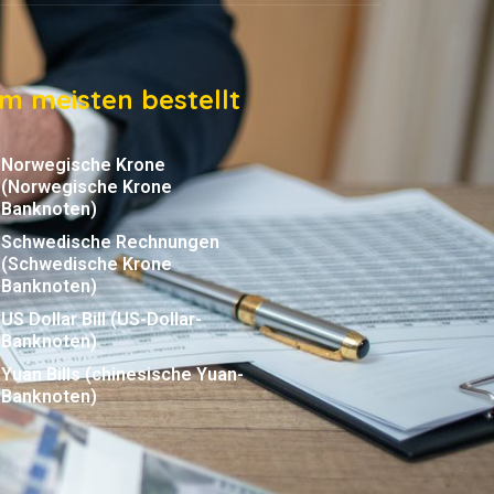
m meisten bestellt
Norwegische Krone
(Norwegische Krone
Banknoten)
Schwedische Rechnungen
(Schwedische Krone
Banknoten)
US Dollar Bill (US-Dollar-
Banknoten)
Yuan Bills (chinesische Yuan-
Banknoten)