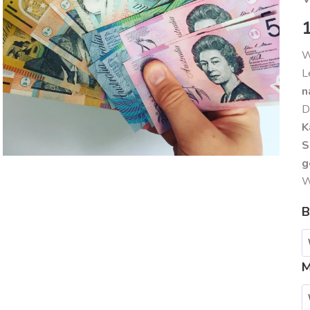
W
L
n
D
K
S
g
W
B
M