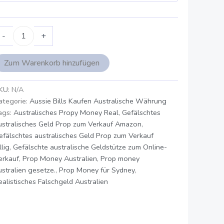
-
+
Zum Warenkorb hinzufügen
KU:
N/A
ategorie:
Aussie Bills Kaufen Australische Währung
ags:
Australisches Propy Money Real
,
Gefälschtes
ustralisches Geld Prop zum Verkauf Amazon
,
efälschtes australisches Geld Prop zum Verkauf
llig
,
Gefälschte australische Geldstütze zum Online-
erkauf
,
Prop Money Australien
,
Prop money
ustralien gesetze.
,
Prop Money für Sydney
,
ealistisches Falschgeld Australien