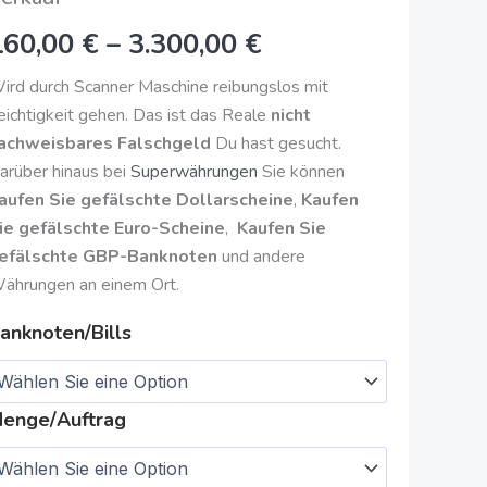
3.300,00
160,00
€
–
3.300,00
€
€
ird durch Scanner Maschine reibungslos mit
eichtigkeit gehen. Das ist das Reale
nicht
achweisbares Falschgeld
Du hast gesucht.
arüber hinaus bei
Superwährungen
Sie können
aufen Sie gefälschte Dollarscheine
,
Kaufen
ie gefälschte Euro-Scheine
,
Kaufen Sie
efälschte GBP-Banknoten
und andere
ährungen an einem Ort.
anknoten/Bills
enge/Auftrag