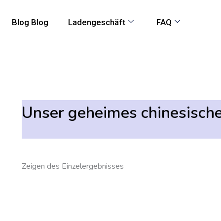
Blog Blog
Ladengeschäft
FAQ
Unser geheimes chinesisch
Zeigen des Einzelergebnisses
Preisspanne:
Dieses
200,00
Produkt
€