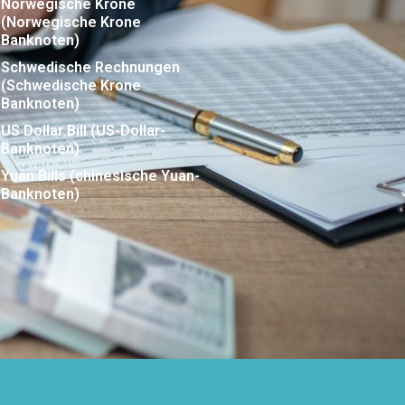
Norwegische Krone
(Norwegische Krone
Banknoten)
Schwedische Rechnungen
(Schwedische Krone
Banknoten)
US Dollar Bill (US-Dollar-
Banknoten)
Yuan Bills (chinesische Yuan-
Banknoten)