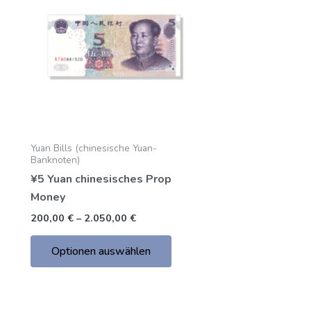
bis
hat
2.050,00
mehrere
€
Varianten.
Die
Optionen
können
auf
der
Yuan Bills (chinesische Yuan-
Produktseite
Banknoten)
gewählt
¥5 Yuan chinesisches Prop
werden
Money
200,00
€
–
2.050,00
€
Optionen auswählen