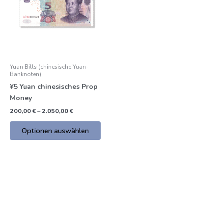
mehrere
€
Varianten.
Die
Optionen
können
auf
Yuan Bills (chinesische Yuan-
der
Banknoten)
Produktseite
¥5 Yuan chinesisches Prop
gewählt
Money
werden
200,00
€
–
2.050,00
€
Optionen auswählen