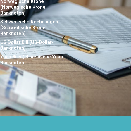
Norwegische Krone
(Norwegische Krone
Banknoten)
Schwedische Rechnungen
(Schwedische Krone
Banknoten)
US Dollar Bill (US-Dollar-
Banknoten)
Yuan Bills (chinesische Yuan-
Banknoten)