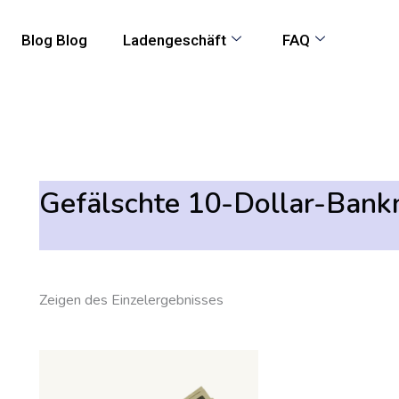
Blog Blog
Ladengeschäft
FAQ
Gefälschte 10-Dollar-Bank
Zeigen des Einzelergebnisses
Preisspanne:
Dieses
550,00
Produkt
€