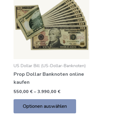
bis
hat
3.990,00
mehrere
€
Varianten.
Die
Optionen
können
auf
der
US Dollar Bill (US-Dollar-Banknoten)
Produktseite
Prop Dollar Banknoten online
gewählt
kaufen
werden
550,00
€
–
3.990,00
€
Optionen auswählen