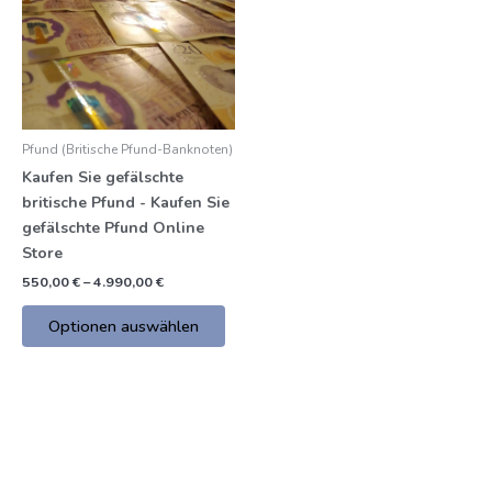
mehrere
€
Varianten.
Die
Optionen
können
auf
Pfund (Britische Pfund-Banknoten)
der
Kaufen Sie gefälschte
Produktseite
britische Pfund - Kaufen Sie
gewählt
gefälschte Pfund Online
werden
Store
550,00
€
–
4.990,00
€
Optionen auswählen