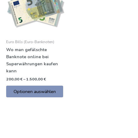
mehrere
€
Varianten.
Die
Optionen
können
auf
Euro Bills (Euro-Banknoten)
der
Wo man gefälschte
Produktseite
Banknote online bei
gewählt
Superwährungen kaufen
werden
kann
200,00
€
–
1.500,00
€
Optionen auswählen