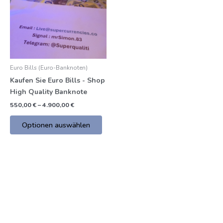
mehrere
€
Varianten.
Die
Optionen
können
auf
Euro Bills (Euro-Banknoten)
der
Kaufen Sie Euro Bills - Shop
Produktseite
High Quality Banknote
gewählt
werden
550,00
€
–
4.900,00
€
Optionen auswählen