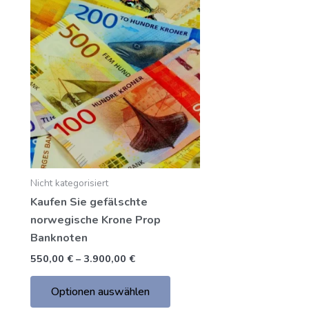
Preisspanne:
Dieses
550,00
Produkt
€
bis
hat
3.900,00
mehrere
€
Varianten.
Die
Optionen
können
auf
der
Nicht kategorisiert
Produktseite
Kaufen Sie gefälschte
gewählt
norwegische Krone Prop
werden
Banknoten
550,00
€
–
3.900,00
€
Optionen auswählen