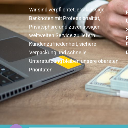
Wir sind verpflichtet, erstklassige
Banknoten mit Professionalität,
Privatsphäre und zuverlässigen
weltweiten Service zu liefern.
Kundenzufriedenheit, sichere
Verpackung und schnelle
Unterstützung bleiben unsere obersten
Prioritäten.