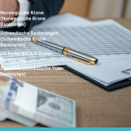
Norwegische Krone
(Norwegische Krone
Banknoten)
Schwedische Rechnungen
(Schwedische Krone
Banknoten)
US Dollar Bill (US-Dollar-
Banknoten)
Yuan Bills (chinesische Yuan-
Banknoten)