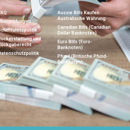
FAQ
Aussie Bills Kaufen
Australische Währung
Überprüfungen
Canadian Bills (Canadian
Schifffahrtspolitik
Dollar Banknotes)
Rückerstattung und
Euro Bills (Euro-
Rückgaberecht
Banknoten)
Datenschutzpolitik
Pfund (Britische Pfund-
Banknoten)