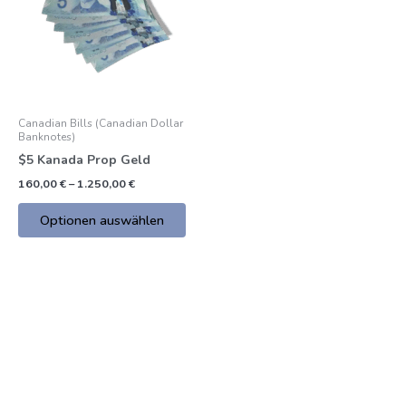
mehrere
€
Varianten.
Die
Optionen
können
auf
Canadian Bills (Canadian Dollar
der
Banknotes)
Produktseite
$5 Kanada Prop Geld
gewählt
160,00
€
–
1.250,00
€
werden
Optionen auswählen