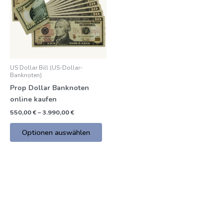
mehrere
€
Varianten.
Die
Optionen
können
auf
US Dollar Bill (US-Dollar-
der
Banknoten)
Produktseite
Prop Dollar Banknoten
gewählt
online kaufen
werden
550,00
€
–
3.990,00
€
Optionen auswählen