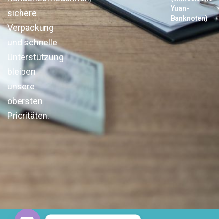
Yuan-
sichere
Banknoten)
Verpackung
und schnelle
Unterstützung
bleiben
unsere
obersten
Prioritäten.