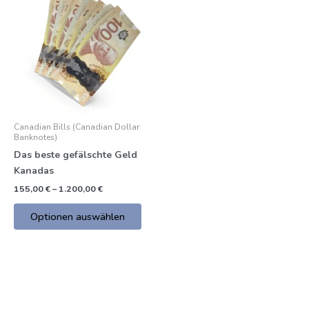
Produkt
€
bis
hat
1.200,00
mehrere
€
Varianten.
Die
Optionen
können
auf
Canadian Bills (Canadian Dollar
der
Banknotes)
Produktseite
Das beste gefälschte Geld
gewählt
Kanadas
werden
155,00
€
–
1.200,00
€
Optionen auswählen