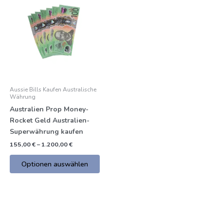
Produkt
€
bis
hat
1.200,00
mehrere
€
Varianten.
Die
Optionen
können
auf
Aussie Bills Kaufen Australische
der
Währung
Produktseite
Australien Prop Money-
gewählt
Rocket Geld Australien-
werden
Superwährung kaufen
155,00
€
–
1.200,00
€
Optionen auswählen