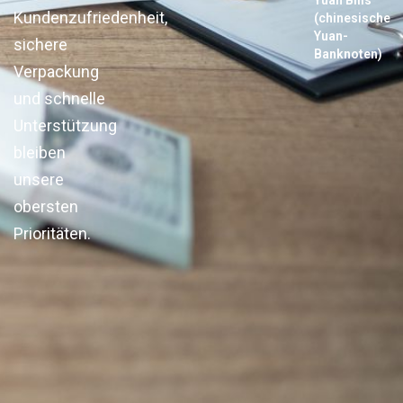
Yuan Bills
Kundenzufriedenheit,
(chinesische
Yuan-
sichere
Banknoten)
Verpackung
und schnelle
Unterstützung
bleiben
unsere
obersten
Prioritäten.