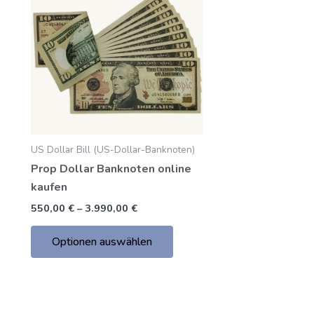
bis
hat
3.990,00
mehrere
€
Varianten.
Die
Optionen
können
auf
der
US Dollar Bill (US-Dollar-Banknoten)
Produktseite
Prop Dollar Banknoten online
gewählt
kaufen
werden
550,00
€
–
3.990,00
€
Optionen auswählen