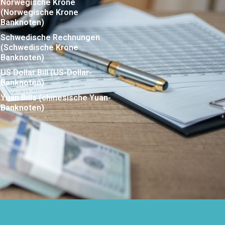
Norwegische Krone
(Norwegische Krone
Banknoten)
Schwedische Rechnungen
(Schwedische Krone
Banknoten)
US Dollar Bill (US-Dollar-
Banknoten)
Yuan Bills (chinesische Yuan-
Banknoten)