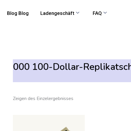
Blog Blog
Ladengeschäft
FAQ
000 100-Dollar-Replikatsc
Zeigen des Einzelergebnisses
Preisspanne:
Dieses
550,00
Produkt
€