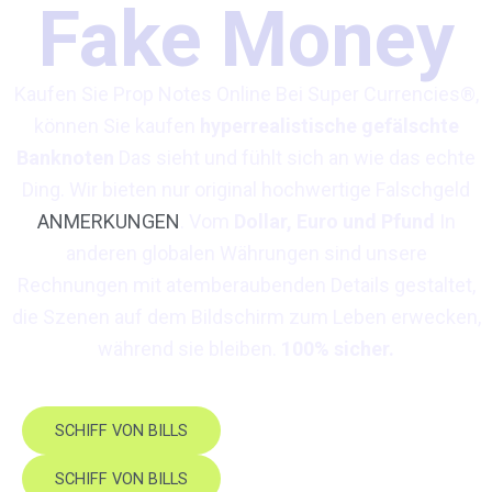
Fake Money
Kaufen Sie Prop Notes Online Bei Super Currencies®,
können Sie kaufen
hyperrealistische gefälschte
Banknoten
Das sieht und fühlt sich an wie das echte
Ding. Wir bieten nur original hochwertige Falschgeld
ANMERKUNGEN
. Vom
Dollar, Euro und Pfund
In
anderen globalen Währungen sind unsere
Rechnungen mit atemberaubenden Details gestaltet,
die Szenen auf dem Bildschirm zum Leben erwecken,
während sie bleiben.
100% sicher.
SCHIFF VON BILLS
SCHIFF VON BILLS